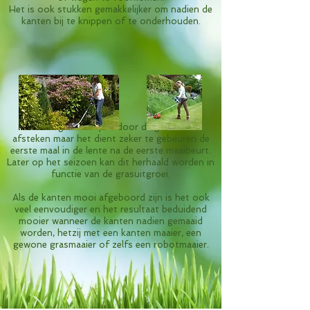
Het is ook stukken gemakkelijker om nadien de
kanten bij te
knippen of te onderhouden.
Men kan gans het jaar door
de graskanten
afsteken maar het dient zeker te gebeuren de
eerste maal in de
lente na de eerste maaibeurt.
Later op het seizoen kan dit herhaald worden in
functie van de grasuitgroei.
Als de kanten mooi afgeboord zijn is het ook
veel eenvoudiger en het resultaat beduidend
mooier wanneer de kanten nadien gemaaid
worden, hetzij met een kanten maaier, een
gewone grasmaaier of zelfs een robotmaaier.