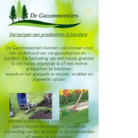
Verzorgen van graskanten & borders
De Gazonmeesters kunnen ook instaan voor
het onderhoud van uw gazonkanten en -
borders. De bedoeling van een mooie grasmat
is om mooie afgelijnde al of niet rechte
grasperken te bekomen,
waardoor het grasperk er mooier, strakker en
afgewerkt uitziet.
Kanten steken is ook noodzakelijk om het
gazon
binnen de perken te houden en
uitbreiding van het grasperk in de
bloemperken
of wegen te voorkomen.