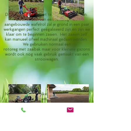
Daarna moeten we het terrein terug effenen.
Door middel van een rotoreg met
aangebouwde
wafelrol zal je grond in een paar
werkgangen perfect
geëgaliseerd zijn en zijn we
klaar om te beginnen
zaaien.
Het zaaien zelf
kan manueel ofwel machinaal
gedaan worden.
We gebruiken normaal een
rotoreg met zaaibak maar voor kleinere gazons
wordt ook nog vaak gebruik gemaakt van een
strooiwagen.
Na het zaaien gebruiken we de tuinrol om het
zaad
aan te drukken en in te
sluiten in de
aarde. Ook het
wegwaaien of opgegeten
worden door de vogels wordt hiermee
drastisch beperkt.
Na het zaaien moet de toplaag voldoende
vochtig gehouden worden zolang het
kiemingsproces duurt. Dit bevordert een
vlotte