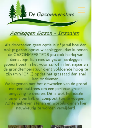
Aanleggen Gazon - Inzaaien
Als doorzaaien geen optie is of je wil hoe dan
ook je gazon opnieuw
aanleggen, dan kunnnen
de GAZONMEESTERS jou ook hierbij van
dienst zijn. Een nieuwe gazon aanleggen
gebeurt best in het voorjaar of in het najaar en
de grondtemperatuur dient voldoende hoog te
zijn (min 10° C) opdat het graszaad dan snel
kan ontkiemen.
We beginnen met het omwoelen van de grond
met een bakfrees om een perfecte groei-
omgeving te creëren.
Dit is ook het ideale
moment om kalk en compost toe te
voegen.
Achtergebleven stenen en wortels dienen hier
nauwkeurig te worden verwijderd.