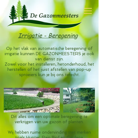
Irrigatie - Beregening
Op het vlak van automatische beregening of
irrigatie
kunnen DE GAZONMEESTERS je ook
van dienst zijn.
Zowel voor het installeren, hetonderhoud, het
herstellen of het juist afstellen van pop-up
sproeiers kun je bij ons terecht.
Dit alles om een optimale beregening te
verkrijgen van uw gazon of planten.
Wij hebben ruime ondervinding met merken
zoals Hunter, Rain Bird en Gardena.