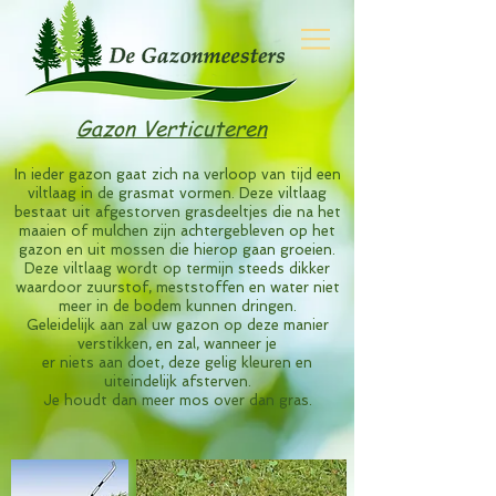
Gazon Verticuteren
In ieder gazon gaat zich na verloop van tijd een
viltlaag in de grasmat vormen. Deze viltlaag
bestaat uit afgestorven grasdeeltjes die na het
maaien of mulchen zijn achtergebleven op het
gazon en uit mossen die hierop gaan groeien.
Deze viltlaag wordt op termijn steeds dikker
waardoor zuurstof, meststoffen en water niet
meer
in de bodem kunnen dringen.
Geleidelijk aan zal uw gazon op deze manier
verstikken, en zal, wanneer je
er niets aan doet, deze gelig
kleuren en
uiteindelijk afsterven.
Je houdt dan meer mos over dan
gras.