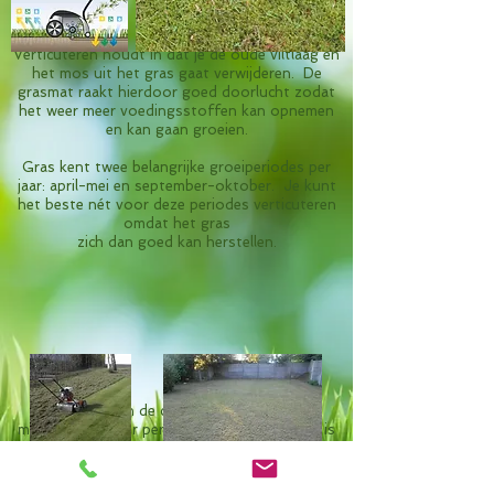
Verticuteren houdt in dat je de
oude viltlaag en
het mos uit het
gras gaat verwijderen. De
grasmat raakt hierdoor goed doorlucht zodat
het weer meer voedingsstoffen kan opnemen
en kan gaan groeien.
Gras kent twee belangrijke groeiperiodes per
jaar: april-mei en september-oktober. Je kunt
het beste
nét voor deze periodes verticuteren
omdat het gras
zich dan goed kan herstellen.
Afhankelijk van de conditie van het gazon,
minimaal
één keer per jaar; tweemaal per jaar is
nog beter.
Het gazon wordt op die manier voorbereid op
de
winter. Zo wordt het mos dat in de